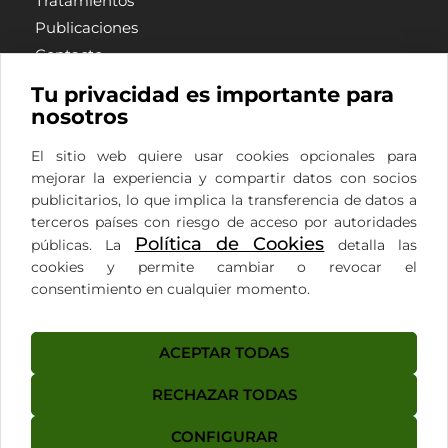
Tratamientos
Publicaciones
Contacto
Privacidad
Tu privacidad es importante para
Cookies
nosotros
Legal
El sitio web quiere usar cookies opcionales para
mejorar la experiencia y compartir datos con socios
publicitarios, lo que implica la transferencia de datos a
Calle Nueva nº29, Motril,
terceros países con riesgo de acceso por autoridades
Granada
Política de Cookies
públicas. La
detalla las
cookies y permite cambiar o revocar el
clinicadrmesaroldan@gmail.com
consentimiento en cualquier momento.
(+34) 958 04 85 88
ACEPTAR TODAS
RECHAZAR TODAS
CONFIGURAR